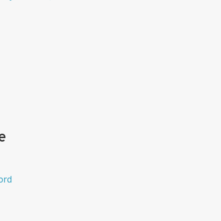
e
ord