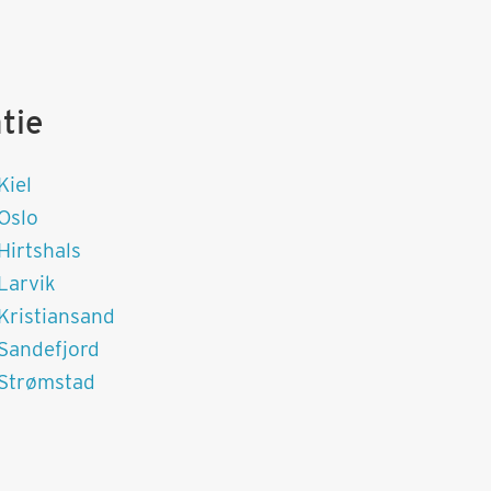
tie
Kiel
Oslo
Hirtshals
Larvik
Kristiansand
Sandefjord
 Strømstad