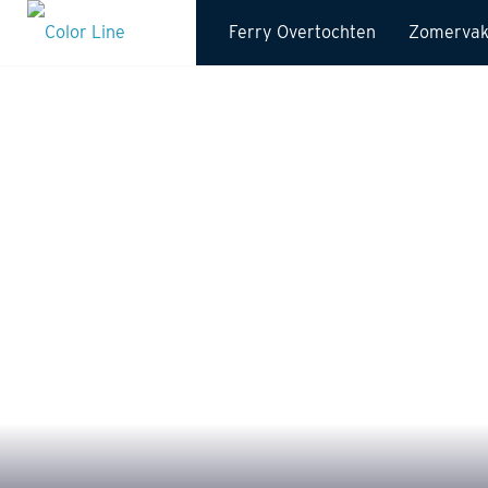
Ferry Overtochten
Zomervak