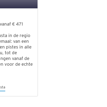
 vanaf € 471
ta in de regio
emaal: van een
n pistes in alle
u, tot de
ingen vanaf de
n voor de echte
usta