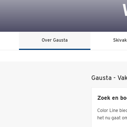
Over Gausta
Skivak
Gausta - Va
Zoek en bo
Color Line bie
het nu gaat om