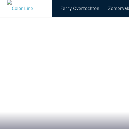
Ferry Overtochten
Zomervak