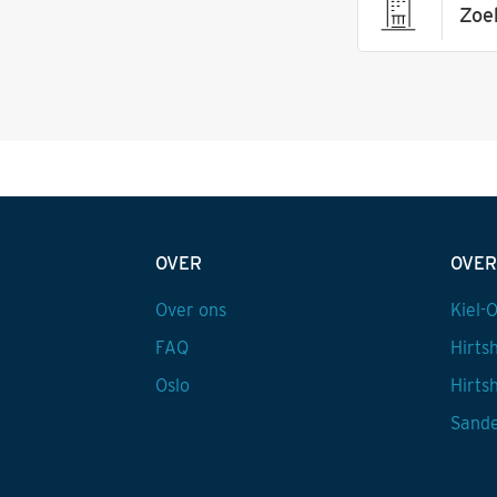
Zoe
OVER
OVER
Over ons
Kiel-O
FAQ
Hirts
Oslo
Hirts
Sande