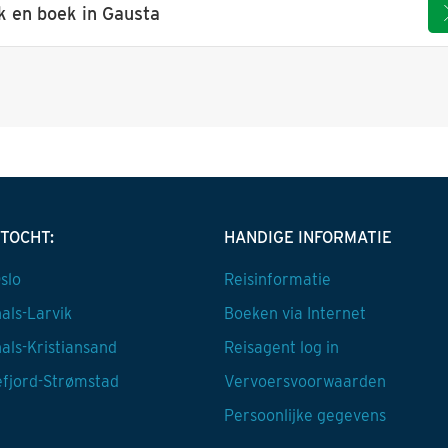
k en boek in Gausta
TOCHT:
HANDIGE INFORMATIE
slo
Reisinformatie
hals-Larvik
Boeken via Internet
hals-Kristiansand
Reisagent log in
fjord-Strømstad
Vervoersvoorwaarden
Persoonlijke gegevens