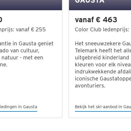
GAUSTA
0
vanaf € 463
nprijs: vanaf € 255
Color Club ledenprijs:
antie in Gausta geniet
Het sneeuwzekere Gaus
ado van cultuur,
Telemark heeft het all
 natuur - met een
uitgebreid kinderland e
ine.
kleuren voor elk nivea
indrukwekkende afdal
iconische Gaustatoppe
avonturiers.
iedingen in Gausta
Bekijk het ski-aanbod in Ga