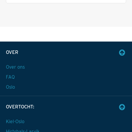
OVER
Over ons
FAQ
Oslo
OVERTOCHT:
Kiel-Oslo
Hirtshals-Larvik